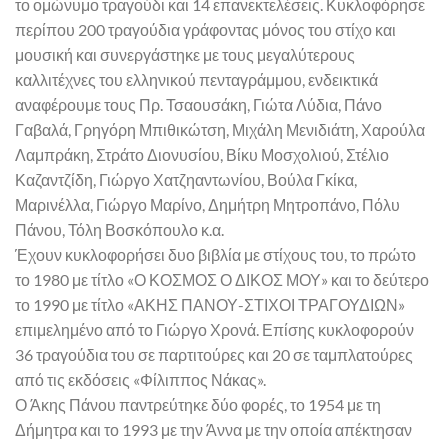
το ομώνυμο τραγούδι και 14 επανεκτελέσεις. Κυκλοφόρησε
περίπου 200 τραγούδια γράφοντας μόνος του στίχο και
μουσική και συνεργάστηκε με τους μεγαλύτερους
καλλιτέχνες του ελληνικού πενταγράμμου, ενδεικτικά
αναφέρουμε τους Πρ. Τσαουσάκη, Γιώτα Λύδια, Πάνο
Γαβαλά, Γρηγόρη Μπιθικώτση, Μιχάλη Μενιδιάτη, Χαρούλα
Λαμπράκη, Στράτο Διονυσίου, Βίκυ Μοσχολιού, Στέλιο
Καζαντζίδη, Γιώργο Χατζηαντωνίου, Βούλα Γκίκα,
Μαρινέλλα, Γιώργο Μαρίνο, Δημήτρη Μητροπάνο, Πόλυ
Πάνου, Τόλη Βοσκόπουλο κ.α.
Έχουν κυκλοφορήσει δυο βιβλία με στίχους του, το πρώτο
το 1980 με τίτλο «Ο ΚΟΣΜΟΣ Ο ΔΙΚΟΣ ΜΟΥ» και το δεύτερο
το 1990 με τίτλο «ΑΚΗΣ ΠΑΝΟΥ-ΣΤΙΧΟΙ ΤΡΑΓΟΥΔΙΩΝ»
επιμελημένο από το Γιώργο Χρονά. Επίσης κυκλοφορούν
36 τραγούδια του σε παρτιτούρες και 20 σε ταμπλατούρες
από τις εκδόσεις «Φίλιππος Νάκας».
Ο Άκης Πάνου παντρεύτηκε δύο φορές, το 1954 με τη
Δήμητρα και το 1993 με την Άννα με την οποία απέκτησαν