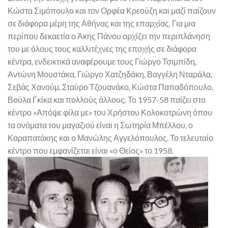
Κώστα Σιμόπουλο και τον Ορφέα Κρεούζη και μαζί παίζουν
σε διάφορα μέρη της Αθήνας και της επαρχίας. Για μια
περίπου δεκαετία ο Άκης Πάνου αρχίζει την περιπλάνηση
του με όλους τους καλλιτέχνες της εποχής σε διάφορα
κέντρα, ενδεικτικά αναφέρουμε τους Γιώργο Τσιμπίδη,
Αντώνη Μουστάκα, Γιώργο Χατζηδάκη, Βαγγέλη Νταράλα,
Σεβάς Χανούμ, Σταύρο Τζουανάκο, Κώστα Παπαδόπουλο,
Βούλα Γκίκα και πολλούς άλλους. Το 1957-58 παίζει στο
κέντρο «Απόψε φίλα με» του Χρήστου Κολοκοτρώνη όπου
τα ονόματα του μαγαζιού είναι η Σωτηρία Μπέλλου, ο
Καραπατάκης και ο Μανώλης Αγγελόπουλος. Το τελευταίο
κέντρο που εμφανίζεται είναι «ο Θείος» το 1958.