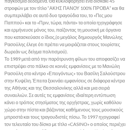
παγκόσμια δεδομένα. Θα κυκλοφορήσει ένα δισκάκι 45
στροφών με τον τίτλο “ΑΚΗΣ ΠΑΝΟΥ 100% ΠΡΟΒΑ” και θα
συμπεριλάβει σε αυτό δυο τραγούδια του, το «Πες μου
Παππού» και το «Πριν, τώρα, πάντα» τα οποία ηχογράφησε
και ερμήνευσε μόνος του, παίζοντας τη μουσική με όργανα
που κατασκεύασε ο ίδιος,(ο μεγάλος δημιουργός Μανώλης
Ρασούλης έλεγε ότι πρέπει να μοιράζεται στους τουρίστες
δωρεάν ως δείγμα πολιτισμού).
Το 1989 μετά από την παρότρυνση φίλων του αποφασίζει να
επιστρέψει στο πάλκο σε κοινές εμφανίσεις με το Μανώλη
Ρασούλη στο κέντρο «Επειγόντως» του Βασίλη Σαλούστρου
στην Κυψέλη. Έπειτα ξεκινάει εμφανίσεις σε διάφορα κέντρα
της Αθήνας και της Θεσσαλονίκης αλλά και μια σειρά
συναυλιών. Σε αυτές τις εμφανίσεις ιδιαίτερη εντύπωση
κάνει ο τρόπος στησίματος της ορχήστρας, χωρίς καθόλου
χώρο στην πίστα και βάζοντας καθήμενους τους μουσικούς
μπροστά και τους τραγουδιστές πίσω. Το 1997 ηχογραφεί
τον τελευταίο του δίσκο με τίτλο «CASINO» ο οποίος περιέχει