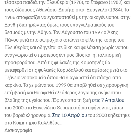
τέσσερα παιδιά, την Ελευθερία (1978), το Στέφανο (1982) και
τους δίδυμους Αθανάσιο-Δημήτριο και Ευάγγελο (1984). Το
1986 αποφασίζει να εγκατασταθεί με την οικογένεια του στην
Ξάνθη διατηρώντας όμως τους επαγγελματικούς του
δεσμούς με την Αθήνα. Τον Αύγουστο του 1997 ο Άκης
Πάνου μετά από αψιμαχία σκοτώνει το φίλο της κόρης του
Ελευθερίας και οδηγείται σε δίκη και φυλάκιση χωρίς να του
αναγνωριστεί ο πρότερος έντιμος βίος και η πολιτισμική
προσφορά του. Από τις φυλακές της Κομοτηνής θα
μεταφερθεί στις φυλακές Κορυδαλλού και αμέσως μετά στο
Τζάνειο νοσοκομείο όπου θα διαγνωστεί ότι πάσχει από
καρκίνο. Το χειμώνα του 1999 θα υποβληθεί σε χειρουργική
επέμβασή και θα αφεθεί ελεύθερος λόγω της ανήκεστου
βλάβης της υγείας του. Έφυγε από τη ζωή
στις 7 Απριλίου
του 2000 στο Ευγενίδειο Θεραπευτήριο αφήνοντας πίσω
του βαριά κληρονομιά.
Στις 10 Απριλίου
του 2000 κηδεύτηκε
στο Κοιμητήριο Καλλιθέας..
Δισκογραφία