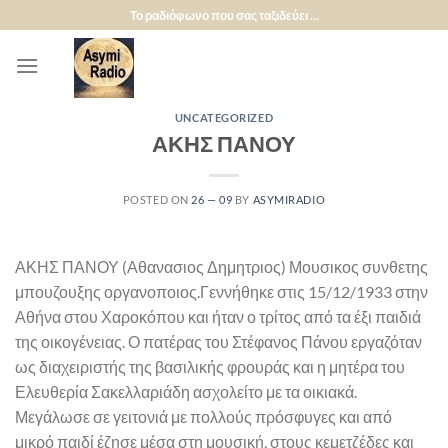
Μετάβαση
Το ραδιόφωνο που σας ταξιδεύει ...
στο
περιεχόμενο
UNCATEGORIZED
ΑΚΗΣ ΠΑΝΟΥ
POSTED ON
26 — 09
BY
ASYMIRADIO
ΑΚΗΣ ΠΑΝΟΥ (Αθανασιος Δημητριος) Μουσικος συνθετης
μπουζουξης οργανοποιος.Γεννήθηκε στις 15/12/1933 στην
Αθήνα στου Χαροκόπου και ήταν ο τρίτος από τα έξι παιδιά
της οικογένειας. Ο πατέρας του Στέφανος Πάνου εργαζόταν
ως διαχειριστής της βασιλικής φρουράς και η μητέρα του
Ελευθερία Σακελλαριάδη ασχολείτο με τα οικιακά.
Μεγάλωσε σε γειτονιά με πολλούς πρόσφυγες και από
μικρό παιδί έζησε μέσα στη μουσική, στους κεμετζέδες και