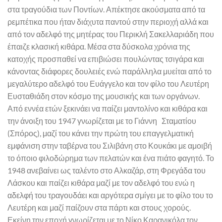
στα τραγούδια των Ποντίων. Απέκτησε ακούσματα από τα
ρεμπέτικα που ήταν διάχυτα παντού στην περιοχή αλλά και
από τον αδελφό της μητέρας του Περικλή Σακελλαριάδη που
έπαιζε κλασική κιθάρα. Μέσα στα δύσκολα χρόνια της
κατοχής προσπαθεί να επιβιώσει πουλώντας τσιγάρα και
κάνοντας διάφορες δουλειές ενώ παράλληλα μυείται από το
μεγαλύτερο αδελφό του Ευάγγελο και τον φίλο του Λευτέρη
Ευσταθιάδη στον κόσμο της μουσικής και των οργάνων.
Από εννέα ετών ξεκινάει να παίζει μαντολίνο και κιθάρα και
την άνοιξη του 1947 γνωρίζεται με το Γιάννη Σταματίου
(Σπόρος), μαζί του κάνει την πρώτη του επαγγελματική
εμφάνιση στην ταβέρνα του Σιλιβάνη στο Κουκάκι με αμοιβή
το όποιο φιλοδώρημα των πελατών και ένα πιάτο φαγητό. Το
1948 ανεβαίνει ως ταλέντο στο Αλκαζάρ, στη Φρεγάδα του
Λάσκου και παίζει κιθάρα μαζί με τον αδελφό του ενώ η
αδελφή του τραγουδάει και αργότερα σμίγει με το φίλο του το
Λευτέρη και μαζί παίζουν στα πάρτι και στους χορούς.
Εκείνη την εποχή γνωρίζεται με το Νίκο Καρανικόλα τον