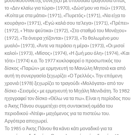
μουσικοσυνθέτης συνεχίζει με σπουδαία τραγούδια όπως
το «Δεν κλαίω για τώρα» (1970), «Δώσ’μου να πιώ» (1970),
«Κοίτα με στα μάτια» (1971), «Πυρετός» (1971), «Να είχα το
κουράγιο» (1971), «Εγώ καλά σου τα’λεγα» (1971), «Πρέπει»
(1972), « Ήταν ψεύτικα» (1972), «Στο σταθμό του Μονάχου»
(1972), «Τα όνειρα χτίζονται» (1973), «Το θολωμένο μου
μυαλό» (1973), «Άντε να περάσει η μέρα» (1973), «Οι μισοί
καλοί» (1973), «Μίσος» (1974), «Η ζωή μου όλη» (1974), «Και
τότε» (1974) κ.α. Το 1977 κυκλοφορεί ο προσωπικός του
δίσκος «Παρών» με ερμηνευτή το Μανώλη Μητσιά και από
αυτή τη συνεργασία ξεχωρίζει «Ο Τρελλός». Την επόμενη
χρονιά (1978) ξεχωρίζει το τραγούδι «Μολόγατα» από τον
δίσκο «Σεισμός» με ερμηνευτή το Μιχάλη Μενιδιάτη. Το 1982
ηχογραφεί τον δίσκο «Θέλω να τα πω». Είναι η περίοδος που
ο Άκης Πάνου συμμετέχει στη συντακτική ομάδα του
περιοδικού «Ντέφι» μαχόμενος για τα πιστεύω του.
Αργότερα αποχωρεί.
Το 1985 ο Άκης Πάνου θα κάνει κάτι μοναδικό για τα