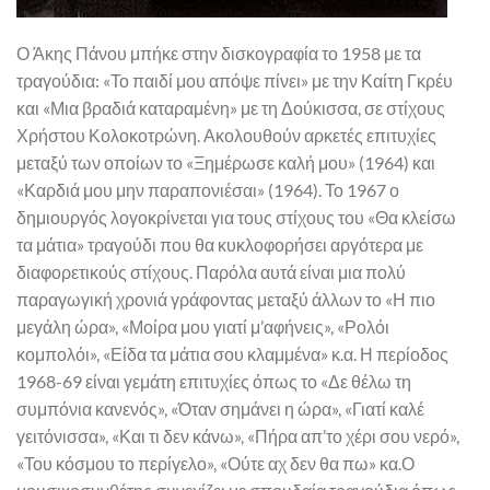
Ο Άκης Πάνου μπήκε στην δισκογραφία το 1958 με τα
τραγούδια: «Το παιδί μου απόψε πίνει» με την Καίτη Γκρέυ
και «Μια βραδιά καταραμένη» με τη Δούκισσα, σε στίχους
Χρήστου Κολοκοτρώνη. Ακολουθούν αρκετές επιτυχίες
μεταξύ των οποίων το «Ξημέρωσε καλή μου» (1964) και
«Καρδιά μου μην παραπονιέσαι» (1964). Το 1967 ο
δημιουργός λογοκρίνεται για τους στίχους του «Θα κλείσω
τα μάτια» τραγούδι που θα κυκλοφορήσει αργότερα με
διαφορετικούς στίχους. Παρόλα αυτά είναι μια πολύ
παραγωγική χρονιά γράφοντας μεταξύ άλλων το «Η πιο
μεγάλη ώρα», «Μοίρα μου γιατί μ’αφήνεις», «Ρολόι
κομπολόι», «Είδα τα μάτια σου κλαμμένα» κ.α. Η περίοδος
1968-69 είναι γεμάτη επιτυχίες όπως το «Δε θέλω τη
συμπόνια κανενός», «Όταν σημάνει η ώρα», «Γιατί καλέ
γειτόνισσα», «Και τι δεν κάνω», «Πήρα απ’το χέρι σου νερό»,
«Του κόσμου το περίγελο», «Ούτε αχ δεν θα πω» κα.Ο