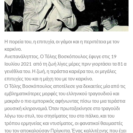
Η πορεία του, η επιτυχία, οι γάμοι και η περιπέτεια με τον
καρκίνο.
Ανεπανάληπτος. Ο Τόλης Βοσκόπουλος έφυγε στις 19
Ιουλίου 2021 από τη ζωή λίγες μέρες πριν γιορτάσει τα 81 α
γενέθλια του. Η ζωή, η τεράστια καριέρα του, οι μεγάλες
επιτυχίες του και η μάχη του με τον καρκίνο.
Ο Τόλης Βοσκόπουλος αποτέλεσε για δεκαετίες μία από τις
εμβληματικότερες μορφές του ελληνικού τραγουδιού και
μακράν ο πιο εμπορικός αφήνωντας πίσω του μια τεράστια
μουσική κληρονομιά. Όταν πρωτοξεκίνησε στο τραγούδι
λόγω του στυλ, του στησίματος του στο πάλκο, και του
τρόπου ερμηνείας και ντυσίματος, οι φανατικοί θαυμαστές
του τον αποκαλούσαν Πρίγκιπα. Ένας καλλιτέχνης που έχει