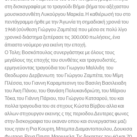
στη δισκογραφία με το τραγούδι Βήμα-βήμα του αξέχαστου
μουσικοσυνθέτη Λυκούργου Μαρκέα. Η καθιέρωσή του στο
πεντάγραμμο ήρθε με την Άγωνία τη σημαδιακή χρονιά του
1968 (σύνθεση Γιώργου Ζαμπέτα) που μέσα σε πολύ λίγο
χρονικό διάστημα ξεπέρασε τις 300.000 πωλήσεις, ένα
άπιαστο νούμερο για εκείνη την εποχή.
Ο Τολη; Βοσκόπουλος συνεργάστηκε με όλους τους
μεγάλους της εποχής του συνθέτες και τραγουδιστές,
ερμηνεύοντας τραγούδια του Γιωργου Μαλλιδη του
Θεοδωρου Δερβενιωτη του Γιώργου Ζαμπέτα, του Μίμη
Πλέσσα, του Γιαννη Καραμπεσινη του Βασιλη Βασιλειαδη
του Άκη Πάνου, του Θανάση Πολυκανδριώτη, του Μάριου
Τόκα, του Γιάννη Πάριου, του Γιώργου Κατσαρού, του και
πολλα τραγουδια του σε στιχους Κώστα Βίρβου αλλα και
αλλων στιχουργον εκεινης ς της περιοδου.Δευτερες φωνες
στην δισκογραφια του εκαναν οπου και συνεργαστικε μαζι
τους ηταν η Ρια Κουρτη, Μπεμπα Διαμαντοπουλου, Δουκισα
Φωταρα, Ρενα Παντα ,Μαριννελα..Τις δεκαετιες του 60 και 70