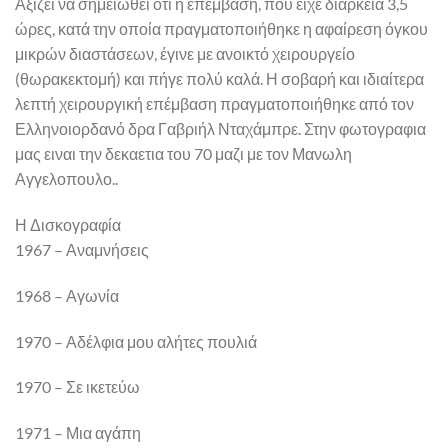
Αξίζει να σημειωθεί ότι η επέμβαση, που είχε διάρκεια 3,5
ώρες, κατά την οποία πραγματοποιήθηκε η αφαίρεση όγκου
μικρών διαστάσεων, έγινε με ανοικτό χειρουργείο
(θωρακεκτομή) και πήγε πολύ καλά. Η σοβαρή και ιδιαίτερα
λεπτή χειρουργική επέμβαση πραγματοποιήθηκε από τον
Ελληνοιορδανό δρα Γαβριήλ Νταχάμπρε. Στην φωτογραφια
μας ειναι την δεκαετια του 70 μαζι με τον Μανωλη
Αγγελοπουλο..
Η Δισκογραφία
1967 – Αναμνήσεις
1968 – Αγωνία
1970 – Αδέλφια μου αλήτες πουλιά
1970 – Σε ικετεύω
1971 – Μια αγάπη