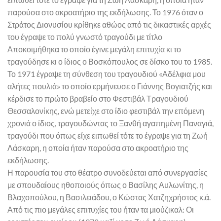
παρούσα στο ακροατήριο της εκδήλωσης. Το 1976 όταν ο
Στράτος Διονυσίου κρίθηκε αθώος από τις δικαστικές αρχές
του έγραψε το πολύ γνωστό τραγούδι με τίτλο
Αποκοιμήθηκα το οποίο έγινε μεγάλη επιτυχία κι το
τραγούδησε κι ο ίδιος ο Βοσκόπουλος σε δίσκο του το 1985.
Το 1971 έγραψε τη σύνθεση του τραγουδιού «Αδέλφια μου
αλήτες πουλιά» το οποίο ερμήνευσε ο Γιάννης Βογιατζής και
κέρδισε το πρώτο βραβείο στο Φεστιβάλ Τραγουδιού
Θεσσαλονίκης, ενώ μετείχε στο ίδιο φεστιβάλ την επόμενη
χρονιά ο ίδιος, τραγουδώντας το Ξανθή αγαπημένη Παναγιά,
τραγούδι που όπως είχε ειπωθεί τότε το έγραψε για τη Ζωή
Λάσκαρη, η οποία ήταν παρούσα στο ακροατήριο της
εκδήλωσης.
Η παρουσία του στο θέατρο συνοδεύεται από συνεργασίες
με σπουδαίους ηθοποιούς όπως ο Βασίλης Αυλωνίτης, η
Βλαχοπούλου, η Βασιλειάδου, ο Κώστας Χατζηχρήστος κ.ά.
Από τις πιο μεγάλες επιτυχίες του ήταν τα μιούζικαλ: Οι