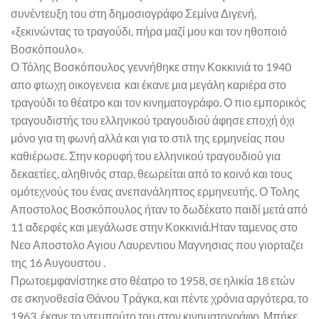
συνέντευξη του στη δημοσιογράφο Σεμίνα Διγενή,
«ξεκινώντας το τραγούδι, πήρα μαζί μου και τον ηθοποιό
Βοσκόπουλο».
Ο Τόλης Βοσκόπουλος γεννήθηκε στην Κοκκινιά το 1940
απο φτωχη οικογενεια και έκανε μια μεγάλη καριέρα στο
τραγούδι το θέατρο και τον κινηματογράφο. Ο πιο εμπορικός
τραγουδιστής του ελληνικού τραγουδιού άφησε εποχή όχι
μόνο για τη φωνή αλλά και για το στιλ της ερμηνείας που
καθιέρωσε. Στην κορυφή του ελληνικού τραγουδιού για
δεκαετίες, αληθινός σταρ, θεωρείται από το κοινό και τους
ομότεχνούς του ένας ανεπανάληπτος ερμηνευτής. Ο Τολης
Αποστολος Βοσκόπουλος ήταν το δωδέκατο παιδί μετά από
11 αδερφές και μεγάλωσε στην Κοκκινιά.Ηταν ταμενος στο
Νεο Αποστολο Αγιου Λαυρεντιου Μαγνησιας που γιορταζει
της 16 Αυγουστου .
Πρωτοεμφανίστηκε στο θέατρο το 1958, σε ηλικία 18 ετών
σε σκηνοθεσία Θάνου Τράγκα, και πέντε χρόνια αργότερα, το
1963, έκανε το ντεμπούτο του στον κινηματογράφο. Μπήκε