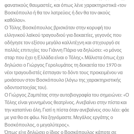
φανατικούς θαυμαστές, και όπως λένε χαρακτηριστικά «τον
Βοσκόπουλο ή θα τον λατρεύεις ή δεν θα τον ακούς
καθόλου».
Ο Τόλης Βοσκόπουλος βρισκόταν στην κορυφή του
ελληνικού λαϊκού τραγουδιού για δεκαετίες, γεγονός που
οδήγησε τον εξίσου μεγάλο καλλιτέχνη και στιχουργό σε
πολλές επιτυχίες του Γιάννη Πάριο να δηλώσει: «ο μόνος
σταρ που έχει η Ελλάδα είναι ο Τόλης». Μάλιστα όπως έχει
δηλώσει ο Γιώργος Γερολυμάτος τη δεκαετία του 1970 οι
νέοι τραγουδιστές έσπαγαν το δόντι τους προκειμένου να
μοιάσουν στον Βοσκόπουλο (λόγω της χαρακτηριστικής
οδοντοστοιχίας του).
Ο Γιώργος Ζαμπέτας στην αυτοβιογραφία του σημειώνει: «Ο
Τόλης είναι γεννημένος θεατρίνος. Ανεβαίνει στην πίστα και
την καταπίνει όλη. Γιατί η πίστα όταν ανεβαίνεις σου λέει: φάε
με για θα σε φάω. Να ξηγιόμαστε. Μεγάλος εργάτης ο
Βοσκόπουλος, ο μεγαλύτερος».
Όπως είχε δηλώσει ο ίδιος ο Βοσκόπουλος κάποτε σε