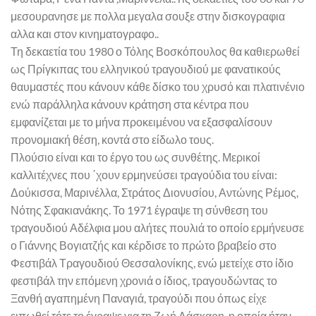
μεσουρανησε με πολλα μεγαλα σουξε στην δισκογραφια
αλλα και στον κινηματογραφο..
Τη δεκαετία του 1980 ο Τόλης Βοσκόπουλος θα καθιερωθεί
ως Πρίγκιπας του ελληνικού τραγουδιού με φανατικούς
θαυμαστές που κάνουν κάθε δίσκο του χρυσό και πλατινένιο
ενώ παράλληλα κάνουν κράτηση στα κέντρα που
εμφανίζεται με το μήνα προκειμένου να εξασφαλίσουν
προνομιακή θέση, κοντά στο είδωλο τους.
Πλούσιο είναι και το έργο του ως συνθέτης. Μερικοί
καλλιτέχνες που ΄χουν ερμηνεύσει τραγούδια του είναι:
Δούκισσα, Μαρινέλλα, Στράτος Διονυσίου, Αντώνης Ρέμος,
Νότης Σφακιανάκης. Το 1971 έγραψε τη σύνθεση του
τραγουδιού Αδέλφια μου αλήτες πουλιά το οποίο ερμήνευσε
ο Γιάννης Βογιατζής και κέρδισε το πρώτο βραβείο στο
Φεστιβάλ Τραγουδιού Θεσσαλονίκης, ενώ μετείχε στο ίδιο
φεστιβάλ την επόμενη χρονιά ο ίδιος, τραγουδώντας το
Ξανθή αγαπημένη Παναγιά, τραγούδι που όπως είχε
ειπωθεί τότε το έγραψε για τη Ζωή Λάσκαρη, η οποία ήταν