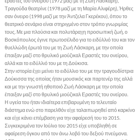
εραστές του ονείρου (1972 μαζί με τη Ζωή Λάσκαρη),
Τραγούδα θεατρίνε (1978 μαζί με τη Μαρία Αλιφέρη), Ήρθες
σαν όνειρο (1998 μαζί με την Άντζελα Γκερέκου), όπου το
θεατρικό σενάριο είναι στηριγμένο στον τρόπο γνωριμίας
τους. Με μια πλούσια και πολυτάραχη προσωπική ζωή, ο
Βοσκόπουλος έγινε πρωτοσέλιδο για το ειδύλλιό του και τον
θυελλώδη έρωτά του με τη Ζωή Λάσκαρη, με την οποία
έπαιξαν μαζί στο θρυλικό μιούζικαλ Εραστές του ονείρου,
αλλά και το ειδύλλιό του με τη Δούκισα.
Στην ιστορία έχει μείνει το ειδύλλιο του με την τραγουδίστρια
Δούκισσα της οποίας ήταν μουσικός και παρτενέρ της αλλά
και με την γνωστή ηθοποιό Ζωή Λάσκαρη με την οποία
έπαιξαν μαζί στο θρυλικό μιούζικαλ Εραστές του ονείρου.
Η υγεία του ήταν ιδιαίτερα επιβαρυμένη το τελευταίο
διάστημα ενώ στο παρελθόν είχε ταλαιπωρηθεί από καρκίνο
και είχε κάνει επέμβαση για την αφαίρεσή του το 2015.
Συγκεκριμένα τον Ιούλιο του 2015 είχε υποβληθή σε
αφαίρεση όγκου από τον άνω λοβό του δεξιού πνεύμονα.